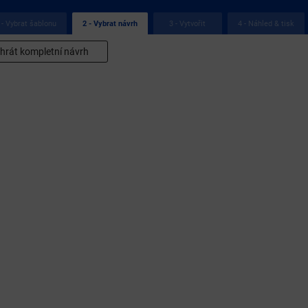
 - Vybrat šablonu
3 - Vytvořit
4 - Náhled & tisk
2 - Vybrat návrh
hrát kompletní návrh