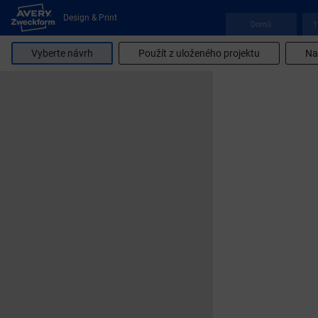
Design & Print
Domů
1
Vyberte návrh
Použít z uloženého projektu
Na